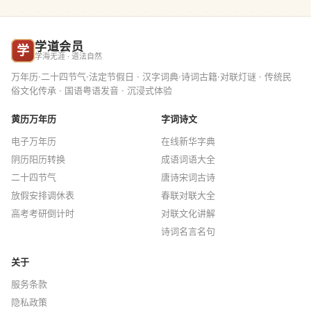
学道会员
学
学海无涯 · 道法自然
万年历·二十四节气·法定节假日 · 汉字词典·诗词古籍·对联灯谜 · 传统民
俗文化传承 · 国语粤语发音 · 沉浸式体验
黄历万年历
字词诗文
电子万年历
在线新华字典
阴历阳历转换
成语词语大全
二十四节气
唐诗宋词古诗
放假安排调休表
春联对联大全
高考考研倒计时
对联文化讲解
诗词名言名句
关于
服务条款
隐私政策