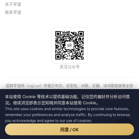
关于学道
联系学道
关注公众号
超群学道网（cq2.cn）所载万年历、百家姓、对联、古籍、诗词歌赋曲等全部
内容，均整理自中华传统民俗资料，仅供娱乐与文化参考，请勿迷信，不构成
本站使用 Cookie 等技术以提供基础功能、记住您的偏好并分析访问情
任何投资、医疗、法律等决策依据。站内展示的广告与第三方链接由相应第三
况。继续浏览即表示您知晓并同意本站使用 Cookie。
方负责，请您自行甄别。学海无涯，道法自然。 © 2026 学道会员
渝ICP备
This site uses cookies and similar technologies to provide core features,
2023000417号
·
🛡 渝公网安备50010702505634号
v2.34.0 (2026-07-
remember your preferences and analyse traffic. By continuing to browse,
27)
you acknowledge and agree to our use of cookies.
问
📍 默认北京（中国） · 时区 Asia/Shanghai UTC+8
·
会员可设置所在地
同意 / OK